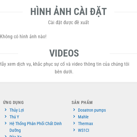
HÌNH ẢNH CÀI ĐẶT
Cài đặt được đề xuất
Không có hình ảnh nào!
VIDEOS
Hãy xem dịch vụ, khắc phục sự cố và video thông tin của chúng tôi
bên dưới.
ỨNG DỤNG
SẢN PHẨM
Thủy Lợi
Dosatron pumps
Thú Y
Mahle
Hệ Thống Phân Phối Chất Dinh
Thermax
Dưỡng
WS1CI
Rửa Xe