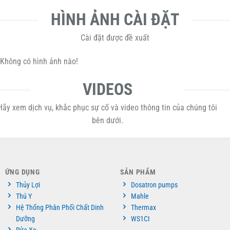
HÌNH ẢNH CÀI ĐẶT
Cài đặt được đề xuất
Không có hình ảnh nào!
VIDEOS
Hãy xem dịch vụ, khắc phục sự cố và video thông tin của chúng tôi
bên dưới.
ỨNG DỤNG
SẢN PHẨM
Thủy Lợi
Dosatron pumps
Thú Y
Mahle
Hệ Thống Phân Phối Chất Dinh
Thermax
Dưỡng
WS1CI
Rửa Xe