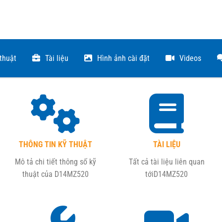
 thuật
Tài liệu
Hình ảnh cài đặt
Videos
THÔNG TIN KỸ THUẬT
TÀI LIỆU
Mô tả chi tiết thông số kỹ
Tất cả tài liệu liên quan
thuật của
D14MZ520
tới
D14MZ520