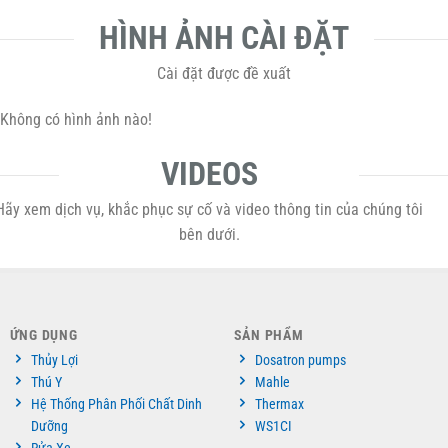
HÌNH ẢNH CÀI ĐẶT
Cài đặt được đề xuất
Không có hình ảnh nào!
VIDEOS
Hãy xem dịch vụ, khắc phục sự cố và video thông tin của chúng tôi
bên dưới.
ỨNG DỤNG
SẢN PHẨM
Thủy Lợi
Dosatron pumps
Thú Y
Mahle
Hệ Thống Phân Phối Chất Dinh
Thermax
Dưỡng
WS1CI
Rửa Xe